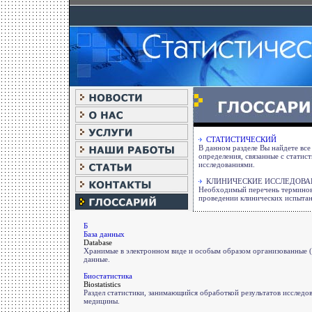
СТАТИСТИЧЕСКИЙ
В данном разделе Вы найдете вс
определения, связанные с статис
исследованиями.
КЛИНИЧЕСКИЕ ИССЛЕДОВА
Необходимый перечень терминов
проведении клинических испыта
Б
База данных
Database
Хранимые в электронном виде и особым образом организованные (
данные.
Биостатистика
Biostatistics
Раздел статистики, занимающийся обработкой результатов исследо
медицины.