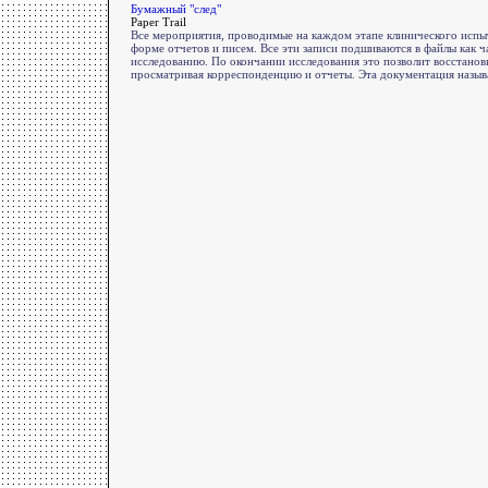
Бумажный "след"
Paper Trail
Все мероприятия, проводимые на каждом этапе клинического испы
форме отчетов и писем. Все эти записи подшиваются в файлы как 
исследованию. По окончании исследования это позволит восстанови
просматривая корреспонденцию и отчеты. Эта документация назыв