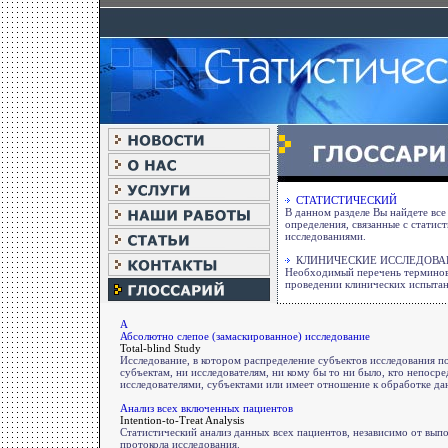
СТАТИСТИЧЕСКИЙ
В данном разделе Вы найдете вс
определения, связанные с статис
исследованиями.
КЛИНИЧЕСКИЕ ИССЛЕДОВА
Необходимый перечень терминов
проведении клинических испыта
А
Абсолютно слепое (замаскированное) исследование
Total-blind Study
Исследование, в котором распределение субъектов исследования п
субъектам, ни исследователям, ни кому бы то ни было, кто непоср
исследователями, субъектами или имеет отношение к обработке данн
Анализ всех включенных пациентов
Intention-to-Treat Analysis
Статистический анализ данных всех пациентов, независимо от вып
протокола исследования.